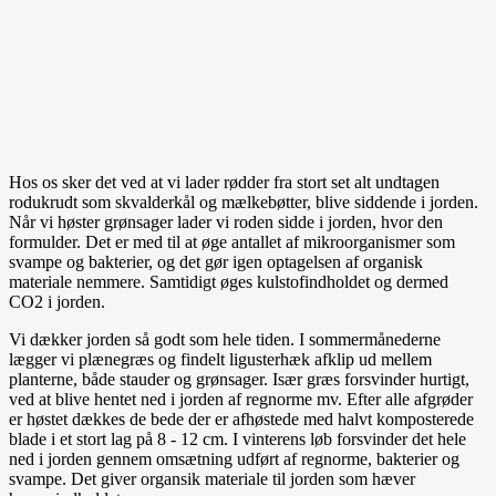
Hos os sker det ved at vi lader rødder fra stort set alt undtagen
rodukrudt som skvalderkål og mælkebøtter, blive siddende i jorden.
Når vi høster grønsager lader vi roden sidde i jorden, hvor den
formulder. Det er med til at øge antallet af mikroorganismer som
svampe og bakterier, og det gør igen optagelsen af organisk
materiale nemmere. Samtidigt øges kulstofindholdet og dermed
CO2 i jorden.
Vi dækker jorden så godt som hele tiden. I sommermånederne
lægger vi plænegræs og findelt ligusterhæk afklip ud mellem
planterne, både stauder og grønsager. Især græs forsvinder hurtigt,
ved at blive hentet ned i jorden af regnorme mv. Efter alle afgrøder
er høstet dækkes de bede der er afhøstede med halvt komposterede
blade i et stort lag på 8 - 12 cm. I vinterens løb forsvinder det hele
ned i jorden gennem omsætning udført af regnorme, bakterier og
svampe. Det giver organsik materiale til jorden som hæver