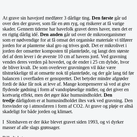
At grave sin havejord medfører 3 dårlige ting.
Den første
går ud
over den der graver, som får en øm ryg, og risikerer at få varige
skader. Gennem tiderne har havefolk gravet deres haver, men det er
en rigtig dårlig idé.
Den anden
går ud over de mikroorganismer
som er nødvendige for at få omsat det organiske materiale vi tilfører
jorden for at planterne skal gro og trives godt. Det er mikrolivet i
jorden der omsætter komposten til planteføde, og langt den største
del af dem lever i de øverste 10 cm af havens jord. Ved gravning
vendes deres verden på hovedet, og de ender i 25 cm dybde, hvor
de bliver kvalt. De som overlever gravningen vil ikke være
tilstrækkelige til at omsætte nok til planteføde, og der går lang tid før
balancen i overfladen er genoprettet. Det betyder mindre afgrøder
fordi de ikke får nok at leve af. Mange kompenserer så ved at give
flydende gødning i form af vandopløselige midler, og det giver en
kortvarig effekt, men det øger ikke humusindholdet.
Den
tredje
dårligdom er at humusindholdet iltes væk ved gravning. Den
forsvinder op i atmosfæren i form af CO2. At grave og pløje er altså
skadeligt for både jorden og klimaet.
I Slotshaven er der ikke blevet gravet siden 1993, og vi dyrker
masser af alle slags grønsager.