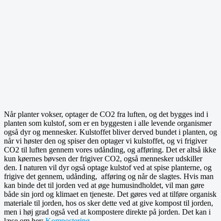
Når planter vokser, optager de CO2 fra luften, og det bygges ind i
planten som kulstof, som er en byggesten i alle levende organismer
også dyr og mennesker. Kulstoffet bliver derved bundet i planten, og
når vi høster den og spiser den optager vi kulstoffet, og vi frigiver
CO2 til luften gennem vores udånding, og afføring. Det er altså ikke
kun køernes bøvsen der frigiver CO2, også mennesker udskiller
den. I naturen vil dyr også optage kulstof ved at spise planterne, og
frigive det gennem, udånding, afføring og når de slagtes. Hvis man
kan binde det til jorden ved at øge humusindholdet, vil man gøre
både sin jord og klimaet en tjeneste. Det gøres ved at tilføre organisk
materiale til jorden, hos os sker dette ved at give kompost til jorden,
men i høj grad også ved at kompostere direkte på jorden. Det kan i
læse om her:
Kompostering
.