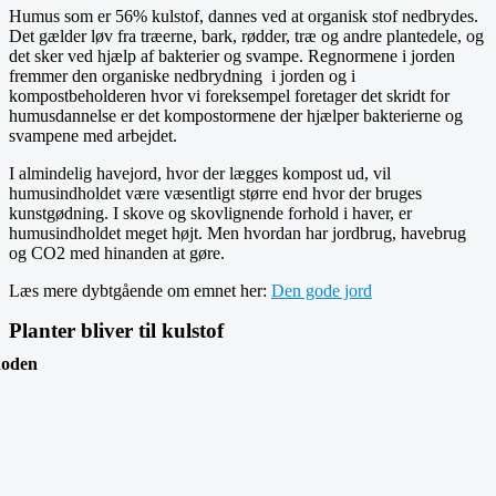
Humus som er 56% kulstof, dannes ved at organisk stof nedbrydes.
Det gælder løv fra træerne, bark, rødder, træ og andre plantedele, og
det sker ved hjælp af bakterier og svampe. Regnormene i jorden
fremmer den organiske nedbrydning i jorden og i
kompostbeholderen hvor vi foreksempel foretager det skridt for
humusdannelse er det kompostormene der hjælper bakterierne og
svampene med arbejdet.
I almindelig havejord, hvor der lægges kompost ud, vil
humusindholdet være væsentligt større end hvor der bruges
kunstgødning. I skove og skovlignende forhold i haver, er
humusindholdet meget højt. Men hvordan har jordbrug, havebrug
og CO2 med hinanden at gøre.
Læs mere dybtgående om emnet her:
Den gode jord
Planter bliver til kulstof