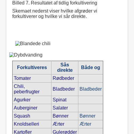
Billed 7. Resultatet af tidlig forkultivering
Skemaet nederst viser hvilke afgrøder vi
forkultiverer og hvilke vi sår direkte.
Sås
Forkultiveres
Både og
direkte
Tomater
Rødbeder
Chili,
Bladbeder
Bladbeder
peberfrugter
Agurker
Spinat
Auberginer
Salater
Squash
Bønner
Bønner
Knoldselleri
Ærter
Ærter
Kartofler
Gulerødder