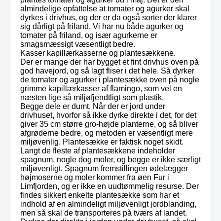
almindelige opfattelse at tomater og agurker skal
dyrkes i drivhus, og der er da også sorter der klarer
sig dårligt på friland. Vi har nu både agurker og
tomater på friland, og især agurkerne er
smagsmæssigt væsentligt bedre.
Kasser kapillærkasserne og plantesækkene.
Der er mange der har bygget et fint drivhus oven på
god havejord, og så lagt fliser i det hele. Så dyrker
de tomater og agurker i plantesække oven på nogle
grimme kapillærkasser af flamingo, som vel en
næsten lige så miljøfjendtligt som plastik.
Begge dele er dumt. Når der er jord under
drivhuset, hvorfor så ikke dyrke direkte i det, for det
giver 35 cm større gro-højde planterne, og så bliver
afgrøderne bedre, og metoden er væsentligt mere
miljøvenlig. Plantesække er faktisk noget skidt.
Langt de fleste af plantesækkene indeholder
spagnum, nogle dog moler, og begge er ikke særligt
miljøvenligt. Spagnum fremstillingen ødelægger
højmoserne og moler kommer fra øen Fur i
Limfjorden, og er ikke en uudtømmelig resurse. Der
findes sikkert enkelte plantesække som har et
indhold af en almindeligt miljøvenligt jordblanding,
men så skal de transporteres på tværs af landet.