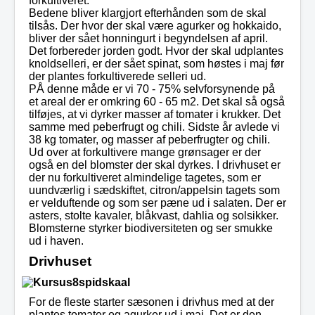
forkultiveret.
Bedene bliver klargjort efterhånden som de skal
tilsås. Der hvor der skal være agurker og hokkaido,
bliver der sået honningurt i begyndelsen af april.
Det forbereder jorden godt. Hvor der skal udplantes
knoldselleri, er der sået spinat, som høstes i maj før
der plantes forkultiverede selleri ud.
PÅ denne måde er vi 70 - 75% selvforsynende på
et areal der er omkring 60 - 65 m2. Det skal så også
tilføjes, at vi dyrker masser af tomater i krukker. Det
samme med peberfrugt og chili. Sidste år avlede vi
38 kg tomater, og masser af peberfrugter og chili.
Ud over at forkultivere mange grønsager er der
også en del blomster der skal dyrkes. I drivhuset er
der nu forkultiveret almindelige tagetes, som er
uundværlig i sædskiftet, citron/appelsin tagets som
er velduftende og som ser pæne ud i salaten. Der er
asters, stolte kavaler, blåkvast, dahlia og solsikker.
Blomsterne styrker biodiversiteten og ser smukke
ud i haven.
Drivhuset
For de fleste starter sæsonen i drivhus med at der
plantes tomater og agurker ud i maj. Det er den