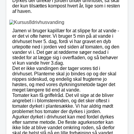
Dyrkes der direkte i jorden under drivhuset, så skal
der kun tilsættes kompost hvert år, lige som i resten
af haven.
Jamen vi bruger kapillær for at slippe for at vande -
er det vi ofte hører. Vi bruger 5 min på at vande i
drivhuset hver 5. dag, fordi vi har gravet en dyb
urtepotte ned i jorden ved siden af tomaten, og den
vander vi i. Det gør at rødderne søger nedad i
stedet for at lægge sig i overfladen, og så behøver
vi kun vande hver 3.dag.
Det er ikke vandingen der tager vores tid i
drivhuset. Planterne skal jo bindes op og der skal
nippes sideskud, og endelig skal frugterne jo
høstes, og med vores dyrkningsmetode tager det
meget længere tid end at vande.
Tomater kan få griffelråd. Det vil sige at de bliver
angrebet i i blomsterenden, og det sker oftest i
tomater dyrket i plantesække. Vi har aldrig mødt
problemet hos tomater der dyrkes i jorden.
Agurker dyrket i drivhuset kan med fordel dyrkes
efter samme metode. De fleste agurkesorter kan
ikke lide at blive vandet omkring roden, så derfor
skal de helst stå på en lille forhøjning så vandet