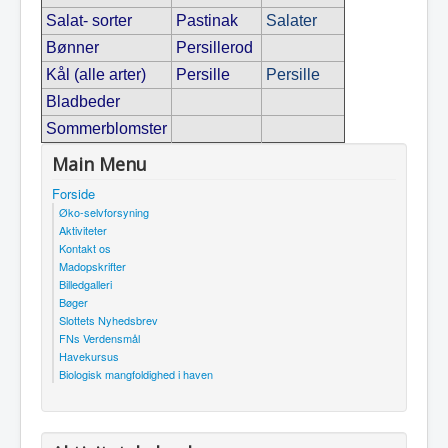
Salat- sorter
Pastinak
Salater
Bønner
Persillerod
Kål (alle arter)
Persille
Persille
Bladbeder
Sommerblomster
Main Menu
Forside
Øko-selvforsyning
Aktiviteter
Kontakt os
Madopskrifter
Billedgalleri
Bøger
Slottets Nyhedsbrev
FNs Verdensmål
Havekursus
Biologisk mangfoldighed i haven