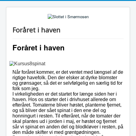
Foråret i haven
Foråret i haven
Når foråret kommer, er det ventet med længsel af de
rigtige havefolk. Den der elsker at dyrke blomster
og grønsager, så det er selvfølgelig en særlig tid for
folk som jeg.
I virkeligheden er det startet for længe siden her i
haven. Hos os starter det i drivhuset allerede om
efteråret. Tomaterne bliver høstet, planterne fjernet,
og så bliver der sået spinat i den ene del og
honningurt i resten. Til efteråret, når de tomater der
skal plantes ud i jorden i maj, er høstet og fjernet
sår vi spinat en anden del og blodkløver i resten, på
den måde skifter vi med grøntgødningen.