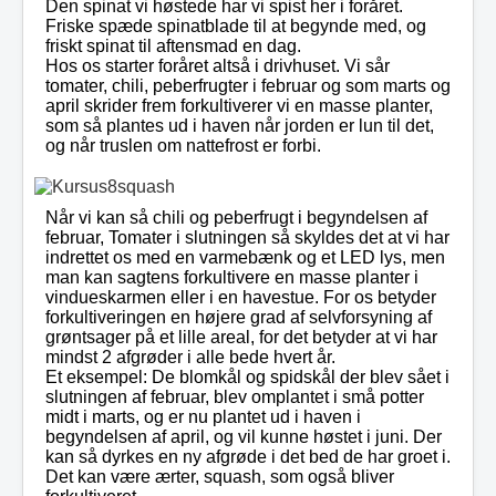
Den spinat vi høstede har vi spist her i foråret.
Friske spæde spinatblade til at begynde med, og
friskt spinat til aftensmad en dag.
Hos os starter foråret altså i drivhuset. Vi sår
tomater, chili, peberfrugter i februar og som marts og
april skrider frem forkultiverer vi en masse planter,
som så plantes ud i haven når jorden er lun til det,
og når truslen om nattefrost er forbi.
Når vi kan så chili og peberfrugt i begyndelsen af
februar, Tomater i slutningen så skyldes det at vi har
indrettet os med en varmebænk og et LED lys, men
man kan sagtens forkultivere en masse planter i
vindueskarmen eller i en havestue. For os betyder
forkultiveringen en højere grad af selvforsyning af
grøntsager på et lille areal, for det betyder at vi har
mindst 2 afgrøder i alle bede hvert år.
Et eksempel: De blomkål og spidskål der blev sået i
slutningen af februar, blev omplantet i små potter
midt i marts, og er nu plantet ud i haven i
begyndelsen af april, og vil kunne høstet i juni. Der
kan så dyrkes en ny afgrøde i det bed de har groet i.
Det kan være ærter, squash, som også bliver