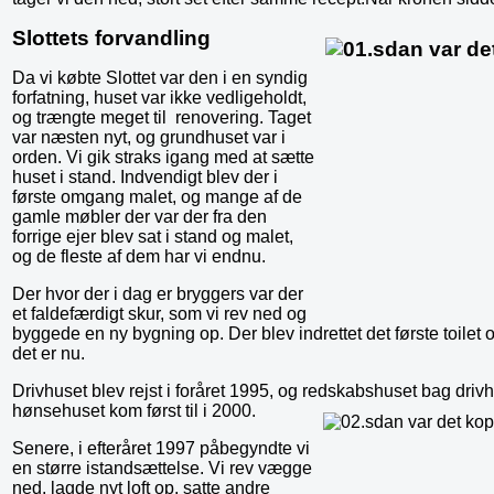
Slottets forvandling
Da vi købte Slottet var den i en syndig
forfatning, huset var ikke vedligeholdt,
og trængte meget til renovering. Taget
var næsten nyt, og grundhuset var i
orden. Vi gik straks igang med at sætte
huset i stand. Indvendigt blev der i
første omgang malet, og mange af de
gamle møbler der var der fra den
forrige ejer blev sat i stand og malet,
og de fleste af dem har vi endnu.
Der hvor der i dag er bryggers var der
et faldefærdigt skur, som vi rev ned og
byggede en ny bygning op. Der blev indrettet det første toilet o
det er nu.
Drivhuset blev rejst i foråret 1995, og redskabshuset bag driv
hønsehuset kom først til i 2000.
Senere, i efteråret 1997 påbegyndte vi
en større istandsættelse. Vi rev vægge
ned, lagde nyt loft op, satte andre