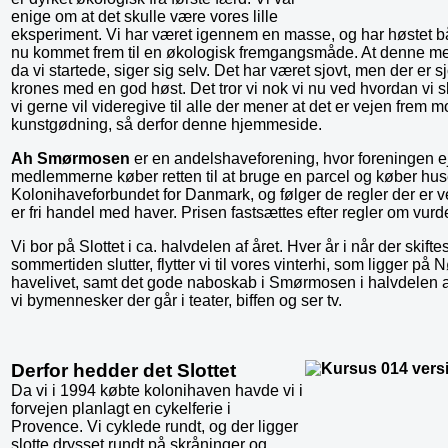
enige om at det skulle være vores lille
eksperiment. Vi har været igennem en masse, og har høstet bå
nu kommet frem til en økologisk fremgangsmåde. At denne m
da vi startede, siger sig selv. Det har været sjovt, men der er
krones med en god høst. Det tror vi nok vi nu ved hvordan vi sk
vi gerne vil videregive til alle der mener at det er vejen frem 
kunstgødning, så derfor denne hjemmeside.
Ah Smørmosen
er en andelshaveforening, hvor foreningen eje
medlemmerne køber retten til at bruge en parcel og køber hus
Kolonihaveforbundet for Danmark, og følger de regler der er ve
er fri handel med haver. Prisen fastsættes efter regler om vurd
Vi bor på Slottet i ca. halvdelen af året. Hver år i når der skifte
sommertiden slutter, flytter vi til vores vinterhi, som ligger p
havelivet, samt det gode naboskab i Smørmosen i halvdelen af å
vi bymennesker der går i teater, biffen og ser tv.
Derfor hedder det Slottet
Da vi i 1994 købte kolonihaven havde vi i
forvejen planlagt en cykelferie i
Provence. Vi cyklede rundt, og der ligger
slotte drysset rundt på skråninger og