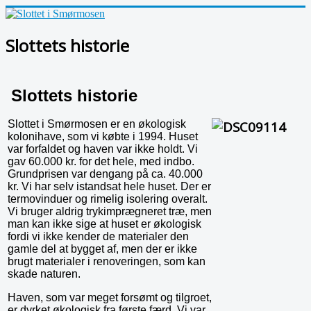
Slottets historie
Slottets historie
Slottet i Smørmosen er en økologisk
kolonihave, som vi købte i 1994. Huset
var forfaldet og haven var ikke holdt. Vi
gav 60.000 kr. for det hele, med indbo.
Grundprisen var dengang på ca. 40.000
kr. Vi har selv istandsat hele huset. Der er
termovinduer og rimelig isolering overalt.
Vi bruger aldrig trykimprægneret træ, men
man kan ikke sige at huset er økologisk
fordi vi ikke kender de materialer den
gamle del at bygget af, men der er ikke
brugt materialer i renoveringen, som kan
skade naturen.
Haven, som var meget forsømt og tilgroet,
er dyrket økologisk fra første færd. Vi var