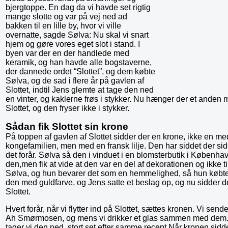
bjergtoppe. En dag da vi havde set rigtig
mange slotte og var på vej ned ad
bakken til en lille by, hvor vi ville
overnatte, sagde Sølva: Nu skal vi snart
hjem og gøre vores eget slot i stand. I
byen var der en der handlede med
keramik, og han havde alle bogstaverne,
der dannede ordet “Slottet”, og dem købte
Sølva, og de sad i flere år på gavlen af
Slottet, indtil Jens glemte at tage den ned
en vinter, og kaklerne frøs i stykker. Nu hænger der et ande
Slottet, og den fryser ikke i stykker.
Sådan fik Slottet sin krone
På toppen af gavlen af Slottet sidder der en krone, ikke en med 
kongefamilien, men med en fransk lilje. Den har siddet der side
det forår. Sølva så den i vinduet i en blomsterbutik i Københav
den,men fik at vide at den var en del af dekorationen og ikke ti
Sølva, og hun bevarer det som en hemmelighed, så hun købte
den med guldfarve, og Jens satte et beslag op, og nu sidder de
Slottet.
Hvert forår, når vi flytter ind på Slottet, sættes kronen. Vi sen
Ah Smørmosen, og mens vi drikker et glas sammen med dem. Om e
tager vi den ned, stort set efter samme recept.Når kronen sidde