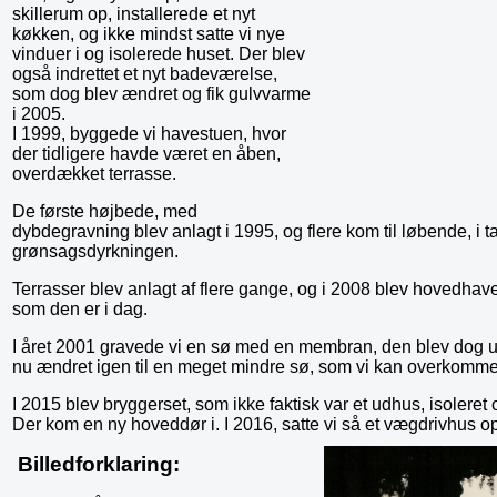
skillerum op, installerede et nyt
køkken, og ikke mindst satte vi nye
vinduer i og isolerede huset. Der blev
også indrettet et nyt badeværelse,
som dog blev ændret og fik gulvvarme
i 2005.
I 1999, byggede vi havestuen, hvor
der tidligere havde været en åben,
overdækket terrasse.
De første højbede, med
dybdegravning blev anlagt i 1995, og flere kom til løbende, i tak
grønsagsdyrkningen.
Terrasser blev anlagt af flere gange, og i 2008 blev hovedha
som den er i dag.
I året 2001 gravede vi en sø med en membran, den blev dog u
nu ændret igen til en meget mindre sø, som vi kan overkomme
I 2015 blev bryggerset, som ikke faktisk var et udhus, isoleret 
Der kom en ny hoveddør i. I 2016, satte vi så et vægdrivhus
Billedforklaring: