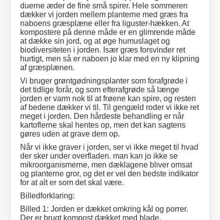
duerne æder de fine små spirer. Hele sommeren
dækker vi jorden mellem planterne med græs fra
naboens græsplæne eller fra liguster-hækken. At
kompostere på denne måde er en glimrende måde
at dække sin jord, og at øge humuslaget og
biodiversiteten i jorden. Især græs forsvinder ret
hurtigt, men så er naboen jo klar med en ny klipning
af græsplænen.
Vi bruger grøntgødningsplanter som forafgrøde i
det tidlige forår, og som efterafgrøde så længe
jorden er varm nok til at frøene kan spire, og resten
af bedene dækker vi til. Til gengæld roder vi ikke ret
meget i jorden. Den hårdeste behandling er når
kartoflerne skal hentes op, men det kan sagtens
gøres uden at grave dem op.
Når vi ikke graver i jorden, ser vi ikke meget til hvad
der sker under overfladen. man kan jo ikke se
mikroorganismerne, men dæklagene bliver omsat
og planterne gror, og det er vel den bedste indikator
for at alt er som det skal være.
Billedforklaring:
Billed 1: Jorden er dækket omkring kål og porrer.
Der er brugt kompost dækket med blade.