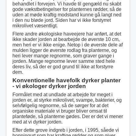
behandlet i forvejen. Vi havde til gengæld nu skabt
gode vækstbetingelser for planternes rødder, så de
uden at møde kraftig modstand kunne gå langt ned
i den nu bløde jord. Siden har vi ikke forstyrret
mikrolivet væsentligt.
Flere andre økologiske haveejere har anført, at det
ikke skader jorden at bearbejde de øverste 10 cm,
men heri er vi ikke enige. Netop i de øverste dele af
mulden ligger de øverste rodlag fra planterne, og
heri lever mange regnorme, som graver gange i
jorden. Mange regnorme lever samme sted hele
deres liv, så der er god grund til ikke at forstyrre
dem.
Konventionelle havefolk dyrker planter
- vi økologer dyrker jorden
Formålet med at undlade at arbejde for meget i
jorden er, at styrke mikrolivet, svampe, bakterier, og
selvfølgelig regnorme, så de sørger for at det
organiske materiale vi bruger bliver omsat til
planteføde, så planterne gødes. Der er det vi mener
med at vi dyrker jorden.
Efter dette grove indgreb i jorden, i 1995, såede vi
honningurt som har kraftige rødder og som giver