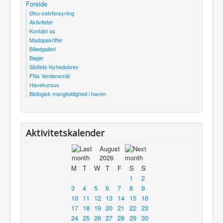
Forside
Øko-selvforsyning
Aktiviteter
Kontakt os
Madopskrifter
Billedgalleri
Bøger
Slottets Nyhedsbrev
FNs Verdensmål
Havekursus
Biologisk mangfoldighed i haven
Aktivitetskalender
August
2026
M
T
W
T
F
S
S
1
2
3
4
5
6
7
8
9
10
11
12
13
14
15
16
17
18
19
20
21
22
23
24
25
26
27
28
29
30