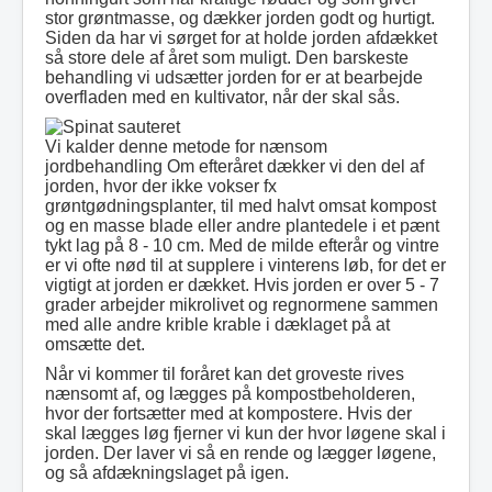
stor grøntmasse, og dækker jorden godt og hurtigt.
Siden da har vi sørget for at holde jorden afdækket
så store dele af året som muligt. Den barskeste
behandling vi udsætter jorden for er at bearbejde
overfladen med en kultivator, når der skal sås.
Vi kalder denne metode for nænsom
jordbehandling Om efteråret dækker vi den del af
jorden, hvor der ikke vokser fx
grøntgødningsplanter, til med halvt omsat kompost
og en masse blade eller andre plantedele i et pænt
tykt lag på 8 - 10 cm. Med de milde efterår og vintre
er vi ofte nød til at supplere i vinterens løb, for det er
vigtigt at jorden er dækket. Hvis jorden er over 5 - 7
grader arbejder mikrolivet og regnormene sammen
med alle andre krible krable i dæklaget på at
omsætte det.
Når vi kommer til foråret kan det groveste rives
nænsomt af, og lægges på kompostbeholderen,
hvor der fortsætter med at kompostere. Hvis der
skal lægges løg fjerner vi kun der hvor løgene skal i
jorden. Der laver vi så en rende og lægger løgene,
og så afdækningslaget på igen.