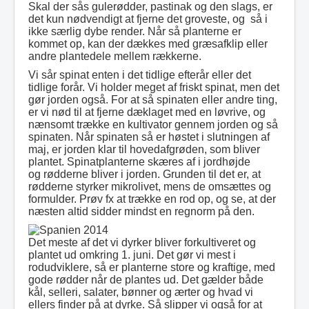
Skal der sås gulerødder, pastinak og den slags, er
det kun nødvendigt at fjerne det groveste, og så i
ikke særlig dybe render. Når så planterne er
kommet op, kan der dækkes med græsafklip eller
andre plantedele mellem rækkerne.
Vi sår spinat enten i det tidlige efterår eller det
tidlige forår. Vi holder meget af friskt spinat, men det
gør jorden også. For at så spinaten eller andre ting,
er vi nød til at fjerne dæklaget med en løvrive, og
nænsomt trække en kultivator gennem jorden og så
spinaten. Når spinaten så er høstet i slutningen af
maj, er jorden klar til hovedafgrøden, som bliver
plantet. Spinatplanterne skæres af i jordhøjde
og rødderne bliver i jorden. Grunden til det er, at
rødderne styrker mikrolivet, mens de omsættes og
formulder. Prøv fx at trække en rod op, og se, at der
næsten altid sidder mindst en regnorm på den.
Det meste af det vi dyrker bliver forkultiveret og
plantet ud omkring 1. juni. Det gør vi mest i
rodudviklere, så er planterne store og kraftige, med
gode rødder når de plantes ud. Det gælder både
kål, selleri, salater, bønner og ærter og hvad vi
ellers finder på at dyrke. Så slipper vi også for at