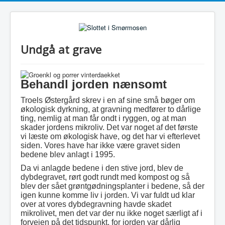
Undgå at grave
Behandl jorden nænsomt
Troels Østergård skrev i en af sine små bøger om
økologisk dyrkning, at gravning medfører to dårlige
ting, nemlig at man får ondt i ryggen, og at man
skader jordens mikroliv. Det var noget af det første
vi læste om økologisk have, og det har vi efterlevet
siden. Vores have har ikke være gravet siden
bedene blev anlagt i 1995.
Da vi anlagde bedene i den stive jord, blev de
dybdegravet, rørt godt rundt med kompost og så
blev der sået grøntgødningsplanter i bedene, så der
igen kunne komme liv i jorden. Vi var fuldt ud klar
over at vores dybdegravning havde skadet
mikrolivet, men det var der nu ikke noget særligt af i
forvejen på det tidspunkt, for jorden var dårlig