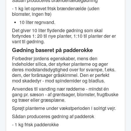
Sådan produceres brændenældegødning
- 1 kg let oprevet frisk brændenælde (uden
blomster, ingen frø)
10 liter regnvand.
Det giver 10 liter flydende gødning som skal
fortyndes 1: 20 til nye planter, 1:10 til planter der er
vant til gødning.
Gødning baseret på padderokke
Forbedrer jordens egenskaber, mens den
indeholder silica, der styrker planterne og øger
deres modstandsdygtighed over for svampe, f.eks.
dem, der forårsager gråskimmel. Den er perfekt
mod skadedyr - mod spindemider og bladlus.
Anvendes til vanding nær rødderne - mindst én
gang pr. sæson - af grøntsager, blomster, frugtbuske
og træer eller græsplæne.
Sprøjt planterne under vækstperioden i solrigt vejr.
Sådan produceres gødning af padderok
- 1 kg frisk padderokke