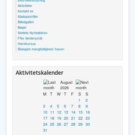
Aktiviteter
Kontakt os
Madopskrifter
Billedgalleri
Bøger
Slottets Nyhedsbrev
FNs Verdensmål
Havekursus
Biologisk mangfoldighed i haven
Aktivitetskalender
August
2026
M
T
W
T
F
S
S
1
2
3
4
5
6
7
8
9
10
11
12
13
14
15
16
17
18
19
20
21
22
23
24
25
26
27
28
29
30
31