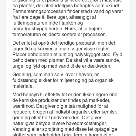
fra planter, der almindeligvis betragtes som ukrudt.
Fermenteringsprocessen finder sted i vand og varer
fra flere dage til flere uger, afhængigt af
lufttemperaturen inde i tanken og
omrøringshyppigheden. Husk, at jo højere
temperaturen er, desto kortere er processen.
Det er let at opnå det færdige præparat, men det
tager tid og kræver, at man følger visse regler.
Placer beholderen et lunt og halvskygget sted. Fyld
beholderen med planter. De skal ville være sunde,
unge. og fyld op med vand til de er dækkeden.
Gødning, som man selv laver i haven, er
fuldstændig sikker for miljøet og rig på organisk
materiale.
Med hensyn til effektivitet er den ikke ringere end
de kemiske produkter der findes på markedet,
tværtimod. Det giver dig altså mulighed for at
reducere brugen af indkøbt organisk eller kemisk
gødning eller helt undvære den. Det giver
naturligvis betyde lavere haveomkostninger.
Vanding eller sprøjtning med disse let optagelige
stoffer som indeholder f.eks. jern, nitrogen eller