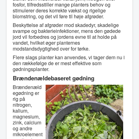
fosfor, tilfredsstiller mange planters behov og
stimulerer deres korrekte vækst og rigelige
blomstring, og det vil føre til høje afgrøder.
Beskyttelse af afgrøder mod skadedyr, skadelige
svampe og bakterieinfektioner, mens den gødede
jord vil forbedres og jordens evne til at holde på
vandet, hvilket øger planternes
modstandsdygtighed over for tørke.
Flere slags planter kan anvendes, vi tager dem nu i
den rækkefølge de er mest effektive som
gødningsplanter.
Brændenældebaseret gødning
Brændenæld
egødning er
rig på
nitrogen,
kalium,
magnesium,
zink, calcium
og andre
mikroelement