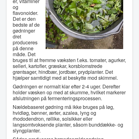
er, vitaminer
og
flavonoider.
Det er den
bedste af de
gødninger
dret
produceres
på denne
måde. Det
bruges til at fremme væksten f.eks. tomater, agurker,
selleri, kartofler, græskar, korsblomstrede
grøntsager, hindbær, jordbær, prydplanter. Det
hjælper samtidigt med at beskytte mod skimmel.
Gødningen er normalt klar efter 2-4 uger. Derefter
holder væsken op med at skumme, hvilket markerer
afslutningen på fermenteringsprocessen.
Nældebaseret gødning må ikke bruges på løg,
hvidløg, bønner, ærter, azalea, lyng og
rhododendron, røllike, solsikker eller
langsomtvoksende planter, såsom bunddække- og
slyngplanter.