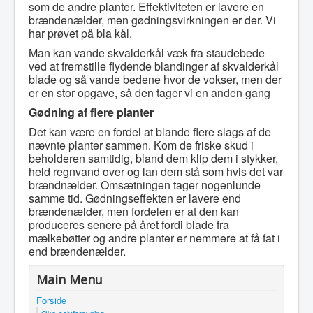
som de andre planter. Effektiviteten er lavere en
brændenælder, men gødningsvirkningen er der. Vi
har prøvet på bla kål.
Man kan vande skvalderkål væk fra staudebede
ved at fremstille flydende blandinger af skvalderkål
blade og så vande bedene hvor de vokser, men der
er en stor opgave, så den tager vi en anden gang
Gødning af flere planter
Det kan være en fordel at blande flere slags af de
nævnte planter sammen. Kom de friske skud i
beholderen samtidig, bland dem klip dem i stykker,
held regnvand over og lan dem stå som hvis det var
brændnælder. Omsætningen tager nogenlunde
samme tid. Gødningseffekten er lavere end
brændenælder, men fordelen er at den kan
produceres senere på året fordi blade fra
mælkebøtter og andre planter er nemmere at få fat i
end brændenælder.
Main Menu
Forside
Øko-selvforsyning