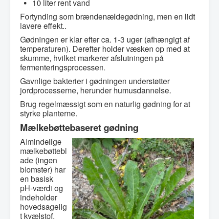
10 liter rent vand
Fortynding som brændenældegødning, men en lidt
lavere effekt..
Gødningen er klar efter ca. 1-3 uger (afhængigt af
temperaturen). Derefter holder væsken op med at
skumme, hvilket markerer afslutningen på
fermenteringsprocessen.
Gavnlige bakterier i gødningen understøtter
jordprocesserne, herunder humusdannelse.
Brug regelmæssigt som en naturlig gødning for at
styrke planterne.
Mælkebøttebaseret gødning
Almindelige
mælkebøttebl
ade (ingen
blomster) har
en basisk
pH-værdi og
indeholder
hovedsagelig
t kvælstof.