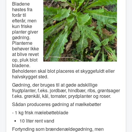
Bladene
høstes fra
forår til
efterår, men
kun friske
planter giver
gødning.
Planterne
behøver ikke
at blive revet
op, pluk blot
bladene.
Beholderen skal blot placeres et skyggefuldt eller
halvskygget sted.
Gødning, der bruges til at gøde adskillige
frugtplanter, f.eks. jordbær, hindbær, ribs, grøntsager
f.eks. grønkål, kål, tomater, prydplanter og roser.
Sådan produceres gødning af mælkebøtter
- 1 kg frisk mælebøtteblade
10 liter rent vand
Fortynding som brændenældegødning, men