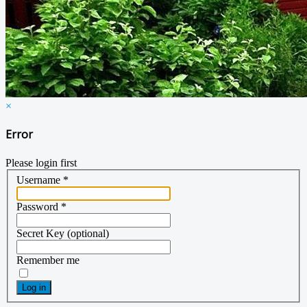
×
Error
Please login first
Username
*
Password
*
Secret Key
(optional)
Remember me
Log in