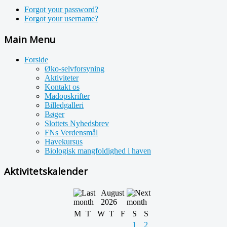
Forgot your password?
Forgot your username?
Main Menu
Forside
Øko-selvforsyning
Aktiviteter
Kontakt os
Madopskrifter
Billedgalleri
Bøger
Slottets Nyhedsbrev
FNs Verdensmål
Havekursus
Biologisk mangfoldighed i haven
Aktivitetskalender
August
2026
M
T
W
T
F
S
S
1
2