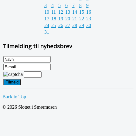
3
4
5
6
7
8
9
10
11
12
13
14
15
16
17
18
19
20
21
22
23
24
25
26
27
28
29
30
31
Tilmelding til nyhedsbrev
Back to Top
© 2026 Slottet i Smørmosen